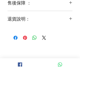
售後保障 ：
每一束花都需要保養
花藝師會以同等級或較高級花材代替
才能煥發最美姿容
如需鮮花營養液，可下單後跟客服要求
退貨說明：
免費提供鮮花養護查詢
如收到的商品出現破損或毀壞，
請於收到貨品2小時內拍照給客服
經確認後可安排再送貨/同價鮮花禮卷乙
張
B 地區 (+$150)
大埔，科學園，中文大學，粉嶺，上水，
西貢，清水灣，科技大學，
山頂，半山區，渣甸山，薄扶林，香港大學，