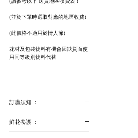
花材及包裝物料有機會因缺貨而使
訂購須知 ：
鮮花養護 ：
鮮花是季節性商品
某些花材可能由於天氣，
運輸等突發狀況而出現缺貨，