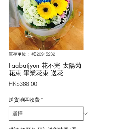
庫存單位： #B20915232
Faabatjyun 花不完 太陽菊
花束 畢業花束 送花
價
HK$368.00
格
送貨地區收費
*