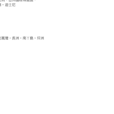
古洞，亞洲國際博覽館，
澳，迪士尼
竹蒿灣，長洲，南丫島，坪洲