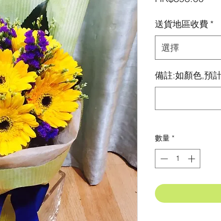
格
送貨地區收費
*
選擇
備註:如顏色,預計
數量
*