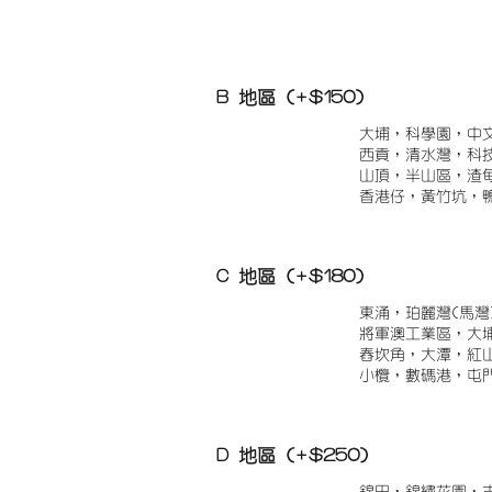
B 地區 (+$150)
大埔，科學園，中
西貢，清水灣，科
山頂，半山區，渣
香港仔，黃竹坑，
C 地區 (+$180)
東涌，珀麗灣(馬灣
將軍澳工業區，大
舂坎角，大潭，紅
小欖，數碼港，屯
D 地區 (+$250)