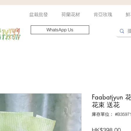
盆栽批發
荷蘭花材
肯亞玫瑰
鮮
WhatsApp Us
Faabatjy
花束 送花
庫存單位： #B35971
價
HK$398.00