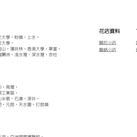
​花店資料
文大學，粉嶺，上水，
關於小店
技大學，
甸山，薄扶林，香港大學，華富，
聯絡小店
鴨脷洲，淺水灣，深水灣，赤柱
)，南灣，
埔工業區，
山半島，石澳，深井，
門，元朗，天水圍，打鼓嶺