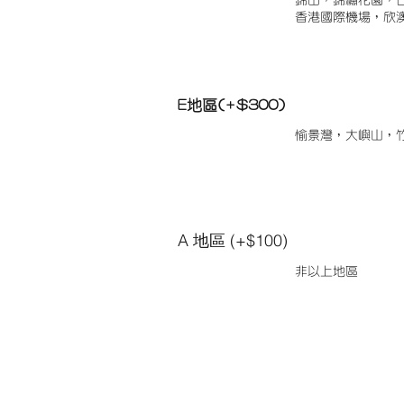
錦田，錦繡花園，
香港國際機場，欣
E地區(+$300)
愉景灣，大嶼山，
A 地區 (+$100)
非以上地區