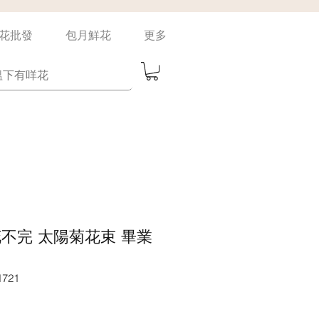
花批發
包月鮮花
更多
un 花不完 太陽菊花束 畢業
721