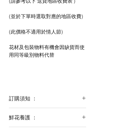
花材及包裝物料有機會因缺貨而使
訂購須知 ：
鮮花養護 ：
鮮花是季節性商品
某些花材可能由於天氣，
運輸等突發狀況而出現缺貨，