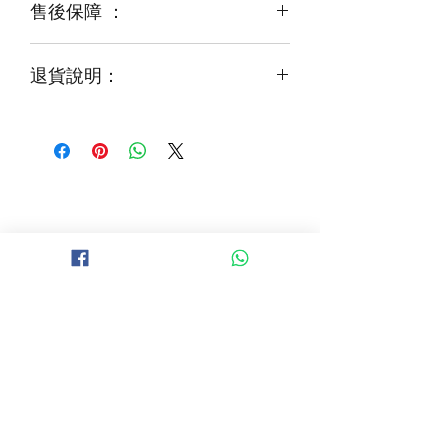
售後保障 ：
每一束花都需要保養
花藝師會以同等級或較高級花材代替
才能煥發最美姿容
如需鮮花營養液，可下單後跟客服要求
退貨說明：
免費提供鮮花養護查詢
如收到的商品出現破損或毀壞，
請於收到貨品2小時內拍照給客服
經確認後可安排再送貨/同價鮮花禮卷乙
張
B 地區 (+$150)
大埔，科學園，中文大學，粉嶺，上水，
西貢，清水灣，科技大學，
山頂，半山區，渣甸山，薄扶林，香港大學，