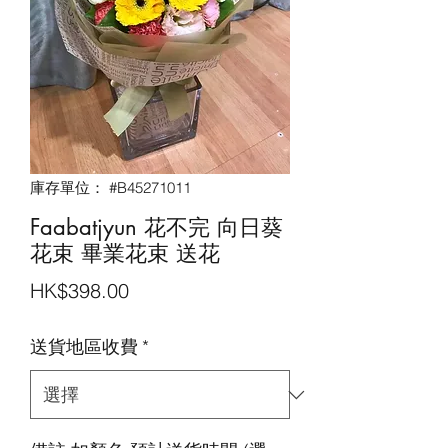
庫存單位： #B45271011
Faabatjyun 花不完 向日葵
花束 畢業花束 送花
價
HK$398.00
格
送貨地區收費
*