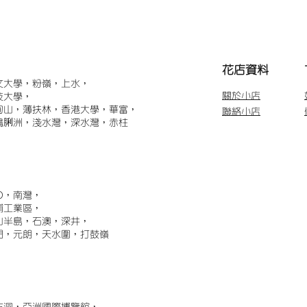
​花店資料
文大學，粉嶺，上水，
關於小店
技大學，
甸山，薄扶林，香港大學，華富，
聯絡小店
鴨脷洲，淺水灣，深水灣，赤柱
)，南灣，
埔工業區，
山半島，石澳，深井，
門，元朗，天水圍，打鼓嶺