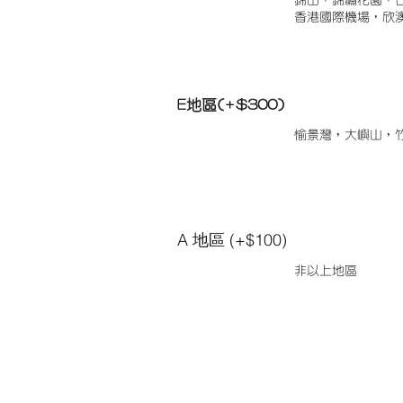
錦田，錦繡花園，
香港國際機場，欣
E地區(+$300)
愉景灣，大嶼山，
A 地區 (+$100)
非以上地區