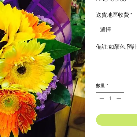
格
送貨地區收費
*
選擇
備註:如顏色,預計
數量
*