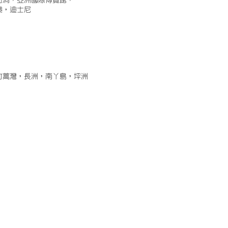
古洞，亞洲國際博覽館，
澳，迪士尼
竹蒿灣，長洲，南丫島，坪洲