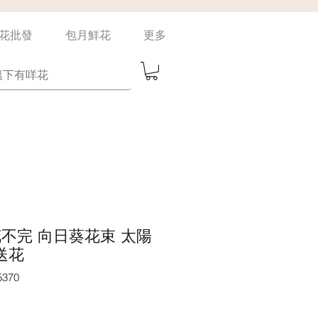
花批發
包月鮮花
更多
un 花不完 向日葵花束 太陽
送花
370