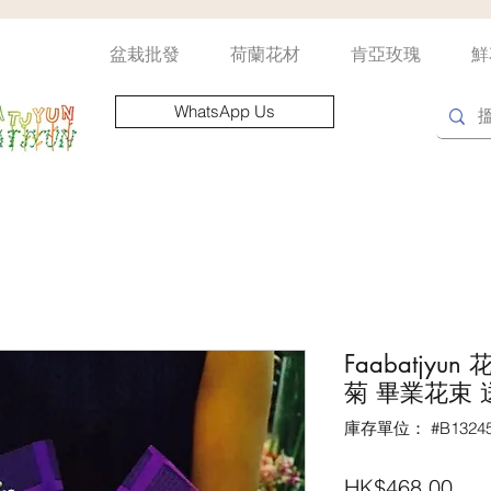
盆栽批發
荷蘭花材
肯亞玫瑰
鮮
WhatsApp Us
Faabatjy
菊 畢業花束 
庫存單位： #B13245
價
HK$468.00