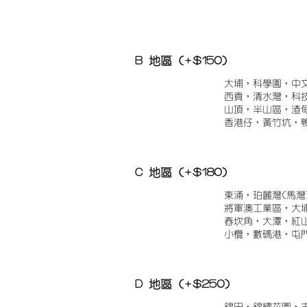
B 地區 (+$150)
大埔，科學園，中
西貢，清水灣，科
山頂，半山區，渣
香港仔，黃竹坑，
C 地區 (+$180)
東涌，珀麗灣(馬灣
將軍澳工業區，大
舂坎角，大潭，紅
小欖，數碼港，屯
D 地區 (+$250)