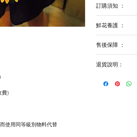
訂購須知 ：
鮮花養護 ：
鮮花是季節性商品
某些花材可能由於
運輸等突發狀況而
售後保障 ：
每一束花都需要保
花藝師會以同等級
才能煥發最美姿容
如需鮮花營養液，
退貨說明：
免費提供鮮花養護
如收到的商品出現
請於收到貨品2小時
經確認後可安排再送