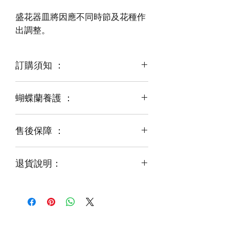
盛花器皿將因應不同時節及花種作
出調整。
訂購須知 ：
蝴蝶蘭養護 ：
蝴蝶蘭是新鮮商品
某些品種可能由於天氣，來貨，
運輸等突發狀況而出現缺貨，
售後保障 ：
[放置場所]
花藝師會以同等級或較高級花材代替
夏天請放置在半陰涼爽的地方，
盛花器皿將因應不同時節及花種作出調
冬天請放在室內溫暖的地方。
整。
退貨說明：
如有嚴重損毀，可以安排一換一服務;
出貨前會拍照，
[澆水方法]
以確認盆栽是完整的，
請在好天氣的時候，
如收到的商品出現破損或毀壞，
收到後如有問題請即與客服聯絡，
夏天一週澆水一次，
請於收到貨品2小時內拍照給客服
並提供照片。
冬天兩週一次即可，
經確認後可安排再送貨 / 購物禮卷乙張
一次澆一杯水的水量。