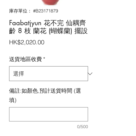
庫存單位： #B23171879
Faabatjyun 花不完 仙耦齊
齡 8 枝 蘭花 (蝴蝶蘭) 擺設
價
HK$2,020.00
格
送貨地區收費
*
備註:如顏色,預計送貨時間 (選
填)
0/500