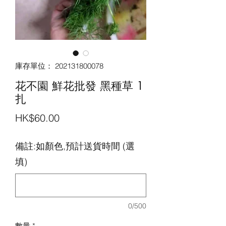
庫存單位： 202131800078
花不園 鮮花批發 黑種草 1
扎
價
HK$60.00
格
備註:如顏色,預計送貨時間 (選
填)
0/500
數量
*