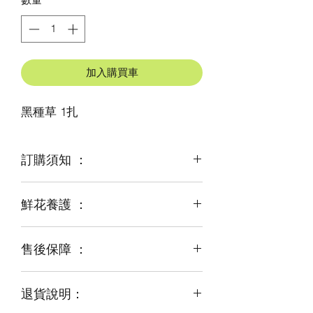
加入購買車
黑種草 1扎
訂購須知 ：
鮮花養護 ：
鮮花是季節性商品
某些花材可能由於天氣，
及運輸等突發狀況而出現缺貨，
售後保障 ：
每一束花都需要保養
才能煥發最美姿容
如需鮮花營養液，可下單後跟客服要求
退貨說明：
免費提供鮮花養護查詢