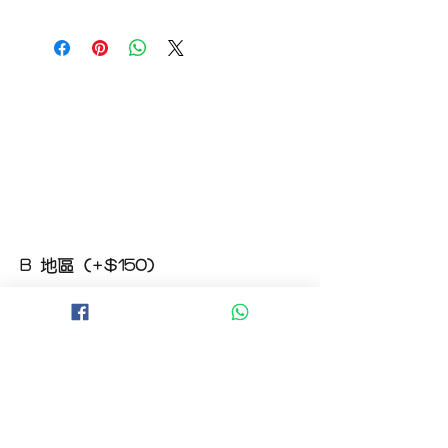
如收到的商品出現破損或毀壞，
請於收到貨品2小時內拍照給客服
經確認後可安排補貨/鮮花價格補償
B 地區 (+$150)
大埔，科學園，中文大學，粉嶺，上水，
西貢，清水灣，科技大學，
山頂，半山區，渣甸山，薄扶林，香港大學，
華富，
香港仔，黃竹坑，鴨脷洲，淺水灣，深水灣，
赤柱
C 地區 (+$180)