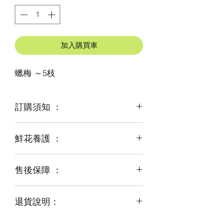
加入購買車
蠟梅 ～5枝
訂購須知 ：
鮮花養護 ：
鮮花是季節性商品
某些花材可能由於天氣，
及運輸等突發狀況而出現缺貨，
售後保障 ：
每一束花都需要保養
才能煥發最美姿容
如需鮮花營養液，可下單後跟客服要求
退貨說明：
免費提供鮮花養護查詢