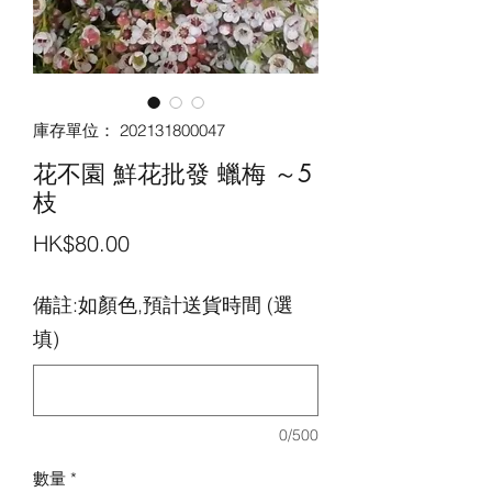
庫存單位： 202131800047
花不園 鮮花批發 蠟梅 ～5
枝
價
HK$80.00
格
備註:如顏色,預計送貨時間 (選
填)
0/500
數量
*