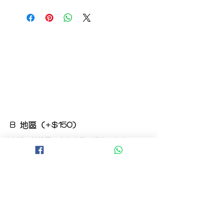
如收到的商品出現破損或毀壞，
請於收到貨品2小時內拍照給客服
經確認後可安排補貨/鮮花價格補償
B 地區 (+$150)
大埔，科學園，中文大學，粉嶺，上水，
西貢，清水灣，科技大學，
山頂，半山區，渣甸山，薄扶林，香港大學，
華富，
香港仔，黃竹坑，鴨脷洲，淺水灣，深水灣，
赤柱
C 地區 (+$180)