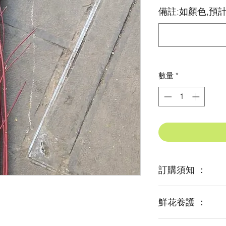
格
備註:如顏色,預計
數量
*
訂購須知 ：
鮮花養護 ：
鮮花是季節性商品
某些花材可能由於
及運輸等突發狀況