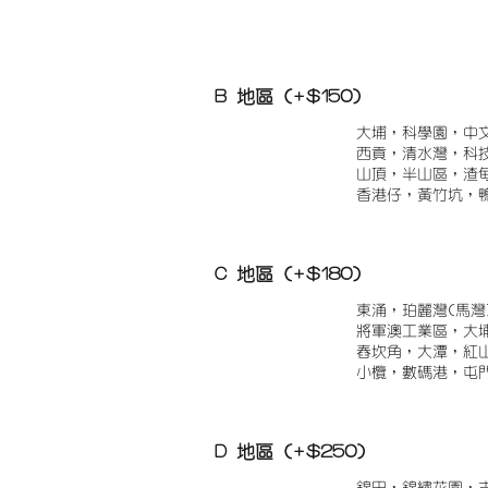
B 地區 (+$150)
大埔，科學園，中
西貢，清水灣，科
山頂，半山區，渣
香港仔，黃竹坑，
C 地區 (+$180)
東涌，珀麗灣(馬灣
將軍澳工業區，大
舂坎角，大潭，紅
小欖，數碼港，屯
D 地區 (+$250)