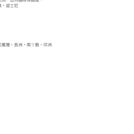
古洞，亞洲國際博覽館，
澳，迪士尼
竹蒿灣，長洲，南丫島，坪洲