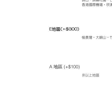
錦田，錦繡花園，
香港國際機場，欣
E地區(+$300)
愉景灣，大嶼山，
A 地區 (+$100)
非以上地區