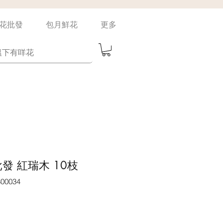
花批發
包月鮮花
更多
發 紅瑞木 10枝
00034