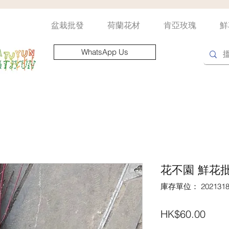
盆栽批發
荷蘭花材
肯亞玫瑰
鮮
WhatsApp Us
花不園 鮮花批
庫存單位： 2021318
價
HK$60.00