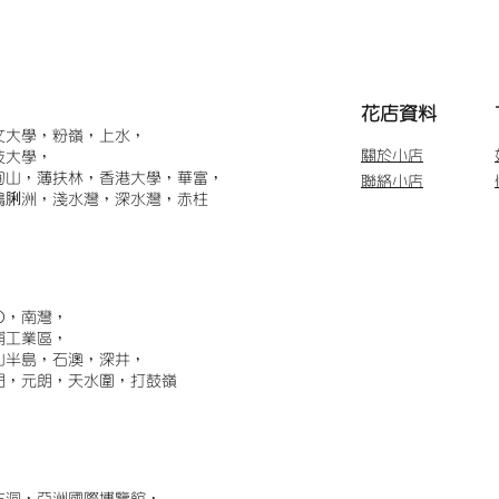
​花店資料
文大學，粉嶺，上水，
關於小店
技大學，
甸山，薄扶林，香港大學，華富，
聯絡小店
鴨脷洲，淺水灣，深水灣，赤柱
)，南灣，
埔工業區，
山半島，石澳，深井，
門，元朗，天水圍，打鼓嶺