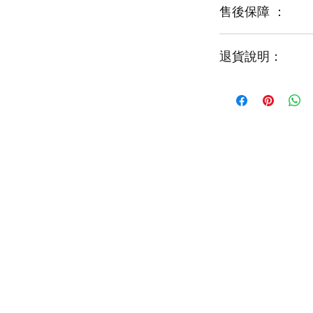
售後保障 ：
每一束花都需要保
才能煥發最美姿容
如需鮮花營養液，
退貨說明：
免費提供鮮花養護
如收到的商品出現
請於收到貨品2小時
經確認後可安排補貨