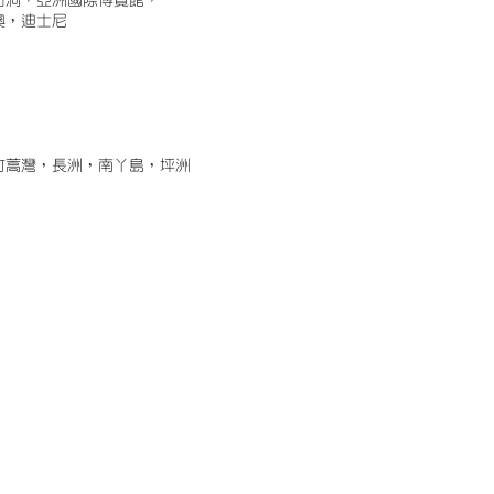
古洞，亞洲國際博覽館，
澳，迪士尼
竹蒿灣，長洲，南丫島，坪洲