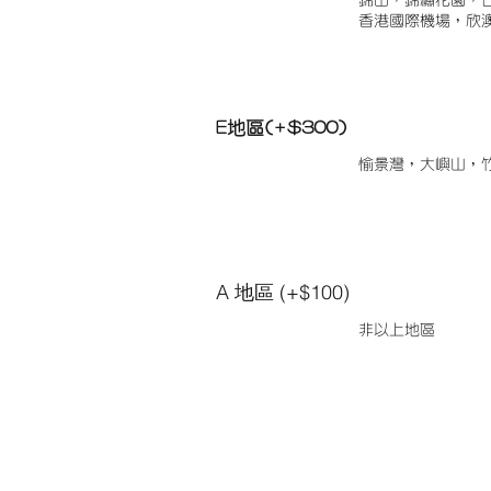
錦田，錦繡花園，
香港國際機場，欣
E地區(+$300)
愉景灣，大嶼山，
A 地區 (+$100)
非以上地區