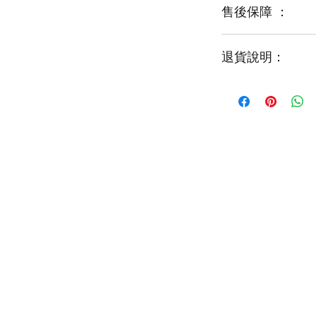
售後保障 ：
每一束花都需要保
才能煥發最美姿容
如需鮮花營養液，
退貨說明：
免費提供鮮花養護
如收到的商品出現
請於收到貨品2小時
經確認後可安排補貨