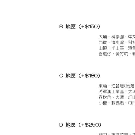
B 地區 (+$150)
大埔，科學園，中
西貢，清水灣，科
山頂，半山區，渣
香港仔，黃竹坑，
C 地區 (+$180)
東涌，珀麗灣(馬灣
將軍澳工業區，大
舂坎角，大潭，紅
小欖，數碼港，屯
D 地區 (+$250)