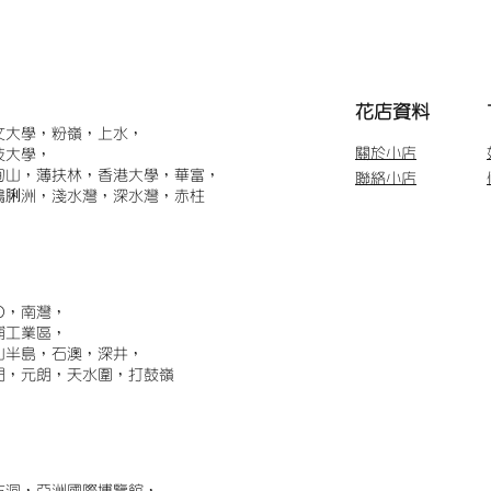
​花店資料
文大學，粉嶺，上水，
關於小店
技大學，
甸山，薄扶林，香港大學，華富，
聯絡小店
鴨脷洲，淺水灣，深水灣，赤柱
)，南灣，
埔工業區，
山半島，石澳，深井，
門，元朗，天水圍，打鼓嶺