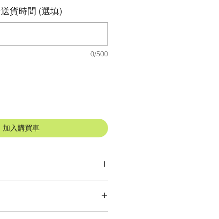
送貨時間 (選填)
0/500
加入購買車
天氣，
而出現缺貨，