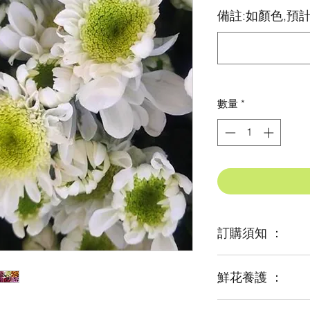
格
備註:如顏色,預計
數量
*
訂購須知 ：
鮮花養護 ：
鮮花是季節性商品
某些花材可能由於
及運輸等突發狀況