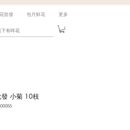
花批發
包月鮮花
更多
發 小菊 10枝
00055