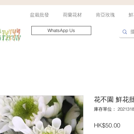
盆栽批發
荷蘭花材
肯亞玫瑰
鮮
WhatsApp Us
花不園 鮮花批
庫存單位： 2021318
價
HK$50.00