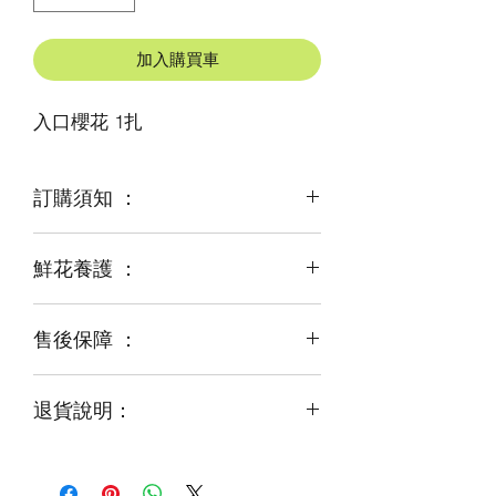
加入購買車
入口櫻花 1扎
訂購須知 ：
鮮花養護 ：
鮮花是季節性商品
某些花材可能由於天氣，
及運輸等突發狀況而出現缺貨，
售後保障 ：
每一束花都需要保養
才能煥發最美姿容
如需鮮花營養液，可下單後跟客服要求
退貨說明：
免費提供鮮花養護查詢
如收到的商品出現破損或毀壞，