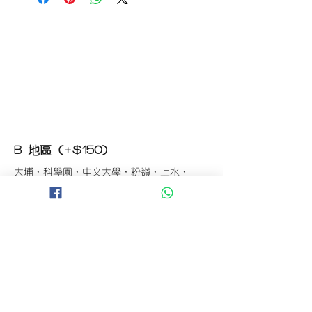
請於收到貨品2小時內拍照給客服
經確認後可安排補貨/鮮花價格補償
B 地區 (+$150)
大埔，科學園，中文大學，粉嶺，上水，
西貢，清水灣，科技大學，
山頂，半山區，渣甸山，薄扶林，香港大學，
華富，
香港仔，黃竹坑，鴨脷洲，淺水灣，深水灣，
赤柱
C 地區 (+$180)
東涌，珀麗灣(馬灣)，南灣，
將軍澳工業區，大埔工業區，