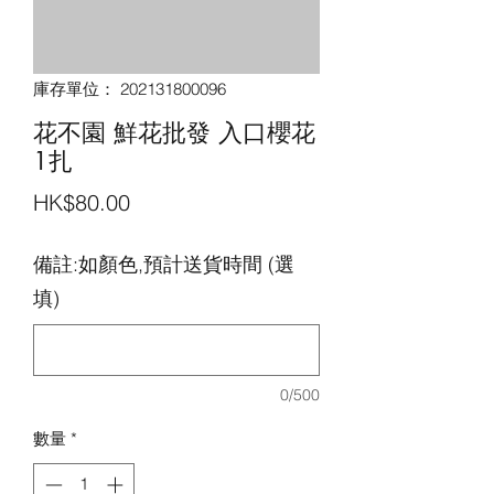
庫存單位： 202131800096
花不園 鮮花批發 入口櫻花
1扎
價
HK$80.00
格
備註:如顏色,預計送貨時間 (選
填)
0/500
數量
*